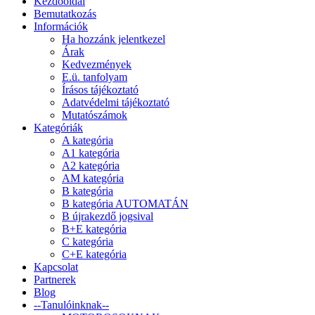
Kezdőoldal
Bemutatkozás
Információk
Ha hozzánk jelentkezel
Árak
Kedvezmények
E.ü. tanfolyam
Írásos tájékoztató
Adatvédelmi tájékoztató
Mutatószámok
Kategóriák
A kategória
A1 kategória
A2 kategória
AM kategória
B kategória
B kategória AUTOMATÁN
B újrakezdő jogsival
B+E kategória
C kategória
C+E kategória
Kapcsolat
Partnerek
Blog
--Tanulóinknak--