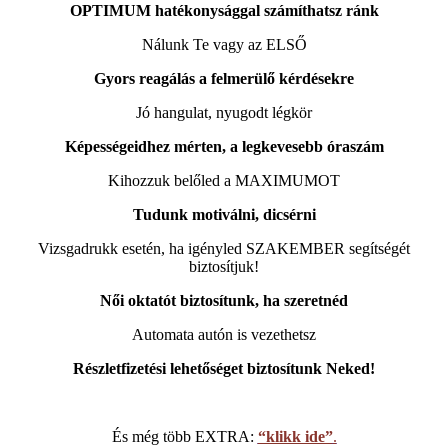
OPTIMUM hatékonysággal számíthatsz ránk
Nálunk Te vagy az ELSŐ
Gyors reagálás a felmerülő kérdésekre
Jó hangulat, nyugodt légkör
Képességeidhez mérten, a legkevesebb óraszám
Kihozzuk belőled a MAXIMUMOT
Tudunk motiválni, dicsérni
Vizsgadrukk esetén, ha igényled SZAKEMBER segítségét
biztosítjuk!
Női oktatót biztosítunk, ha szeretnéd
Automata autón is vezethetsz
Részletfizetési lehetőséget biztosítunk Neked!
És még több EXTRA:
“klikk ide”
.