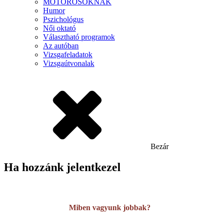
MOTOROSOKNAK
Humor
Pszichológus
Női oktató
Választható programok
Az autóban
Vizsgafeladatok
Vizsgaútvonalak
Bezár
Ha hozzánk jelentkezel
Miben vagyunk jobbak?