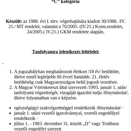
“
C
”
kategória
Készült:
az 1988. évi I. törv. végrehajtására kiadott 30/1988. /IV.
21./ MT rendelet, valamint a 70/2005. (IV.21.) Korm.rendelet,
24/2005.( IV.21.) GKM rendelete alapján.
Tanfolyamra jelentkezés feltételei:
A jogszabályban meghatározott életkort /18 év/ betöltötte,
illetve ennél legfeljebb fél évvel fiatalabb. 21. életév
betöltéséig csak Magyarországon belül jogosít vezetésre.
A Magyar Vöröskereszt által szervezett /1993. január 1. után/
tanfolyami végzettségét, vizsgáját igazolni tudja /fénymásolat/,
illetve folyamatban van e képzése.
egészségügyi szakvégzettséggel rendelkezik /fénymásolat/ ·
január 1. utáni vezetői igazolvánnyal, vezetői engedéllyel
rendelkezik ·
július 1. - 1983. december 31. között „D” vagy Trolibusz
vezetői engedélyt szerzett