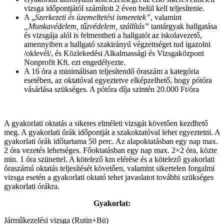
vizsga időpontjától számított 2 éven belül kell teljesítenie.
A „
Szerkezeti és üzemeltetési ismeretek”
, valamint
„Munkavédelem, tűzvédelem, szállítás”
tantárgyak hallgatása
és vizsgája alól is felmentheti a hallgatót az iskolavezető,
amennyiben a hallgató szakirányú végzettséget tud igazolni
/oklevél/, és Közlekedési Alkalmassági és Vizsgaközpont
Nonprofit Kft. ezt engedélyezte.
A 16 óra a minimálisan teljesítendő óraszám a kategória
esetében, az oktatóval egyeztetve elképzelhető, hogy pótóra
vásárlása szükséges. A pótóra díja szintén 20.000 Ft/óra
A gyakorlati oktatás a sikeres elméleti vizsgát követően kezdhető
meg. A gyakorlati órák időpontját a szakoktatóval lehet egyeztetni. A
gyakorlati órák időtartama 50 perc. Az alapoktatásban egy nap max.
2 óra vezetés lehetséges. Főoktatásban egy nap max. 2×2 óra, közte
min. 1 óra szünettel. A kötelező km elérése és a kötelező gyakorlati
óraszámú oktatás teljesítését követően, valamint sikertelen forgalmi
vizsga esetén a gyakorlati oktató tehet javaslatot további szükséges
gyakorlati órákra.
Gyakorlat:
Járműkezelési vizsga (Rutin+Bü)