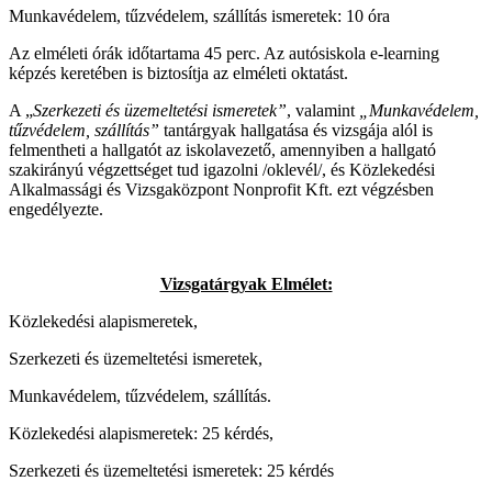
Munkavédelem, tűzvédelem, szállítás ismeretek: 10 óra
Az elméleti órák időtartama 45 perc. Az autósiskola e-learning
képzés keretében is biztosítja az elméleti oktatást.
A „
Szerkezeti és üzemeltetési ismeretek”
, valamint
„Munkavédelem,
tűzvédelem, szállítás”
tantárgyak hallgatása és vizsgája alól is
felmentheti a hallgatót az iskolavezető, amennyiben a hallgató
szakirányú végzettséget tud igazolni /oklevél/, és Közlekedési
Alkalmassági és Vizsgaközpont Nonprofit Kft. ezt végzésben
engedélyezte.
Vizsgatárgyak Elmélet:
Közlekedési alapismeretek,
Szerkezeti és üzemeltetési ismeretek,
Munkavédelem, tűzvédelem, szállítás.
Közlekedési alapismeretek: 25 kérdés,
Szerkezeti és üzemeltetési ismeretek: 25 kérdés