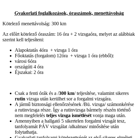
Gyakorlati foglalkozások, óraszámok, menettávolság
Kötelező menettávolság: 300 km
Az előírt kötelező óraszám: 16 óra + 2 vizsgaóra, melyet az alábbiak
szerint kell teljesíteni:
Alapoktatás 4óra + vizsga 1 óra
Főoktatás (forgalom) 12óra + vizsga 1 óra (ebből):
városi 6óra
országúti 4 óra
Éjszakai: 2 óra
Csak a fenti órák és a /
300 km
/ teljesítése, valamint sikeres
rutin
vizsga után kerülhet sor a forgalmi vizsgára.
A jármű biztonsági ellenőrzésének /Bü. vizsga/ számonkérése
a rutinvizsga része. Így a rutinvizsga bármely részén történő
nem megfelelés
teljes vizsga ismétlését
vonja maga után.
Amennyiben a hallgató 5 sikertelen forgalmi vizsgát tesz,
tanfolyamát PÁV vizsgálat /alkalmas/ minősítése után
folytathatja.
Gyakorlati tanfolyami kötelezettségét az első sikeres elméleti