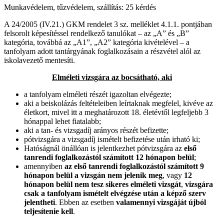
Munkavédelem, tűzvédelem, szállítás: 25 kérdés
A 24/2005 (IV.21.) GKM rendelet 3 sz. melléklet 4.1.1. pontjában
felsorolt képesítéssel rendelkező tanulókat – az „A” és „B”
kategória, továbbá az „A1”, „A2” kategória kivételével – a
tanfolyam adott tantárgyának foglalkozásain a részvétel alól az
iskolavezető mentesíti.
Elméleti vizsgára az bocsátható, aki
a tanfolyam elméleti részét igazoltan elvégezte;
aki a beiskolázás feltételeiben leírtaknak megfelel, kivéve az
életkort, mivel itt a meghatározott 18. életévtől legfeljebb 3
hónappal lehet fiatalabb;
aki a tan- és vizsgadíj arányos részét befizette;
pótvizsgára a vizsgadíj ismételt befizetése után irható ki;
Hatóságnál önállóan is jelentkezhet pótvizsgára az
első
tanrendi foglalkozástól számított 12 hónapon belül
;
amennyiben
az első tanrendi foglalkozástól számított 9
hónapon belül a vizsgán nem jelenik meg
, vagy
12
hónapon belül nem tesz sikeres elméleti vizsgát
,
vizsgára
csak a tanfolyam ismételt elvégzése után a képző szerv
jelentheti
. Ebben az esetben
valamennyi vizsgáját újból
teljesítenie kell
.