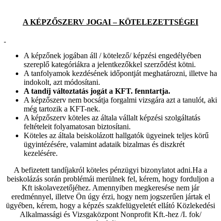
A KÉPZŐSZERV JOGAI – KÖTELEZETTSÉGEI
A képzőnek jogában áll / kötelező/ képzési engedélyében
szereplő kategóriákra a jelentkezőkkel szerződést kötni.
A tanfolyamok kezdésének időpontját meghatározni, illetve ha
indokolt, azt módosítani.
A tandíj változtatás jogát a KFT. fenntartja.
A képzőszerv nem bocsátja forgalmi vizsgára azt a tanulót, aki
még tartozik a KFT-nek.
A képzőszerv köteles az általa vállalt képzési szolgáltatás
feltételeit folyamatosan biztosítani.
Köteles az általa beiskolázott hallgatók ügyeinek teljes körű
ügyintézésére, valamint adataik bizalmas és diszkrét
kezelésére.
A befizetett tandíjakról köteles pénzügyi bizonylatot adni.Ha a
beiskolázás során problémái merülnek fel, kérem, hogy forduljon a
Kft iskolavezetőjéhez. Amennyiben megkeresése nem jár
eredménnyel, illetve Ön úgy érzi, hogy nem jogszerűen jártak el
ügyében, kérem, hogy a képzés szakfelügyeletét ellátó Közlekedési
Alkalmassági és Vizsgaközpont Nonprofit Kft.-hez /I. fok/