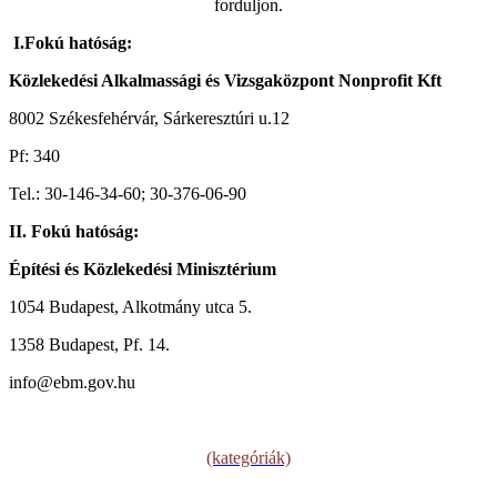
forduljon.
I.F
okú hatóság:
Közlekedési Alkalmassági és Vizsgaközpont Nonprofit Kft
8002 Székesfehérvár, Sárkeresztúri u.12
Pf: 340
Tel.: 30-146-34-60; 30-376-06-90
II. Fokú hatóság:
Építési és Közlekedési Minisztérium
1054 Budapest, Alkotmány utca 5.
1358 Budapest, Pf. 14.
info@ebm.gov.hu
(kategóriák)