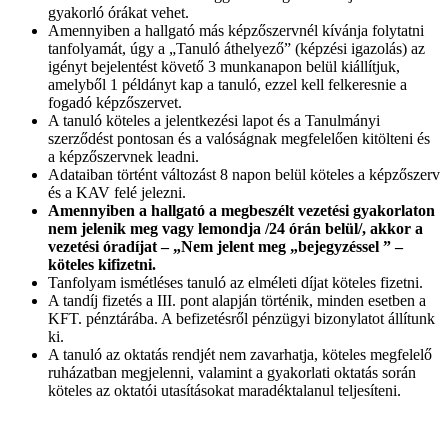
gyakorló órákat vehet.
Amennyiben a hallgató más képzőszervnél kívánja folytatni
tanfolyamát, úgy a „Tanuló áthelyező” (képzési igazolás) az
igényt bejelentést követő 3 munkanapon belül kiállítjuk,
amelyből 1 példányt kap a tanuló, ezzel kell felkeresnie a
fogadó képzőszervet.
A tanuló köteles a jelentkezési lapot és a Tanulmányi
szerződést pontosan és a valóságnak megfelelően kitölteni és
a képzőszervnek leadni.
Adataiban történt változást 8 napon belül köteles a képzőszerv
és a KAV felé jelezni.
Amennyiben a hallgató a megbeszélt vezetési gyakorlaton
nem jelenik meg vagy lemondja /24 órán belül/, akkor a
vezetési óradíjat – „Nem jelent meg „bejegyzéssel ” –
köteles kifizetni.
Tanfolyam ismétléses tanuló az elméleti díjat köteles fizetni.
A tandíj fizetés a III. pont alapján történik, minden esetben a
KFT. pénztárába. A befizetésről pénzügyi bizonylatot állítunk
ki.
A tanuló az oktatás rendjét nem zavarhatja, köteles megfelelő
ruházatban megjelenni, valamint a gyakorlati oktatás során
köteles az oktatói utasításokat maradéktalanul teljesíteni.