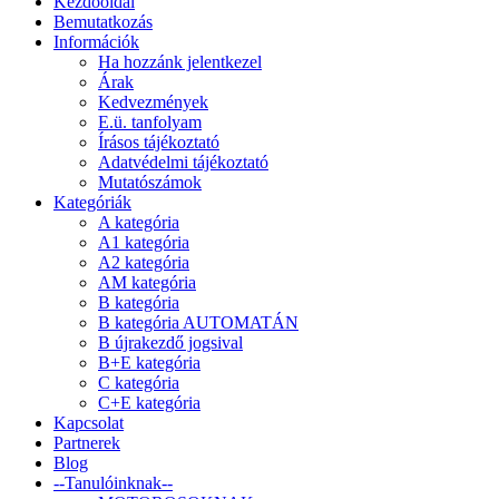
Kezdőoldal
Bemutatkozás
Információk
Ha hozzánk jelentkezel
Árak
Kedvezmények
E.ü. tanfolyam
Írásos tájékoztató
Adatvédelmi tájékoztató
Mutatószámok
Kategóriák
A kategória
A1 kategória
A2 kategória
AM kategória
B kategória
B kategória AUTOMATÁN
B újrakezdő jogsival
B+E kategória
C kategória
C+E kategória
Kapcsolat
Partnerek
Blog
--Tanulóinknak--