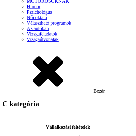
MOTOROSOKNAK
Humor
Pszichológus
Női oktató
Választható programok
Az autóban
Vizsgafeladatok
Vizsgaútvonalak
Bezár
C kategória
Vállalkozási
feltételek