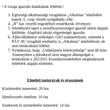
/ A vizsga igazolás kiadásának feltétele./
Egészségi alkalmassági vizsgálaton „Alkalmas ”minősítést
kapott /2. csop. közúti szolgáltatás célú/.
„B” kat. vezetői engedéllyel rendelkezik /érvényes/
Jelentkezési lapot a személyazonosságot igazoló okirat alapján
kitöltötte. Alapfokú iskola végzettségét igazolta
Állásvállaláshoz szükséges: GKI szaktanfolyam, valamint a
PÁV III. vizsgálati eredmény is „Alkalmas” minősítéssel, de
nem beiskolázási feltétel.
Nyilatkozza, hogy „Utánképzési kötelezettsége” nem áll fenn.
Amennyiben a jelentkező nem magyar állampolgár a
beiskolázás a 262/2011 Kormányrendeletben meghatározott
feltételek alapján történhet.
Elméleti tantárgyak és óraszámok
Közlekedési ismeretek: 20 óra
Járművezetés elmélete: 10 óra
Szerkezeti és üzemeltetési ismeretek: 14 óra