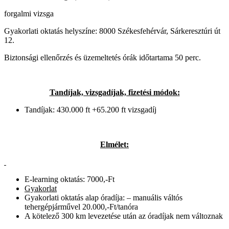
forgalmi vizsga
Gyakorlati oktatás helyszíne: ​8000 Székesfehérvár, Sárkeresztúri út
12.
Biztonsági ellenőrzés és üzemeltetés órák időtartama 50 perc.
Tandíjak, vizsgadíjak, fizetési módok
:
Tandíjak: 430.000 ft +65.200 ft vizsgadíj
Elmélet
:
E-learning oktatás​: ​7000,-Ft
Gyakorlat
Gyakorlati oktatás alap óradíja: – manuális váltós
tehergépjárművel 20.000,-Ft/tanóra
A kötelező 300 km levezetése után az óradíjak nem változnak