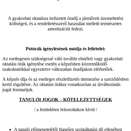
A gyakorlati oktatásra befizetett óradíj a járművek üzemeltetési
költségeit, és a rendeltetésszerű használat melletti természetes
amortizációt fedezi.
Pótórák igénylésének módja és feltételei:
Az esetlegesen szükségessé váló további elméleti vagy gyakorlati
oktatási órák igénylése esetén a képzésben közreműködő
szakoktatókkal egyeztetve változatlan óradíjakon elérhetőek.
A képzés díja és az esetleges részletfizetés ütemezése a szerződésben
kerül rögzítésre. Az oktatási órákra vonatkozóan az árváltoztatás
jogát fenntartjuk.
TANULÓI JOGOK – KÖTELEZETTSÉGEK
/ a fentiekben felsoroltakon kívül /
A tanuló előmenetelétől függően szolgáltatási díj ellenében