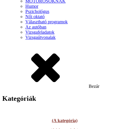
MOTOROSOKNAK
Humor
Pszichológus
Női oktató
Választható programok
Az autóban
Vizsgafeladatok
Vizsgaútvonalak
Bezár
Kategóriák
(A kategória)