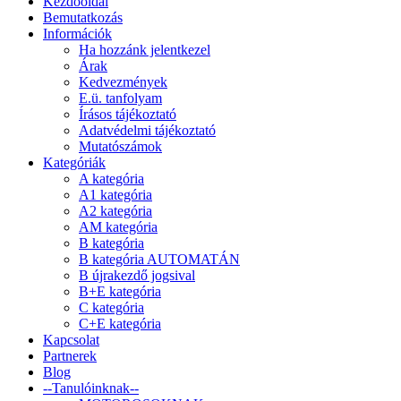
Kezdőoldal
Bemutatkozás
Információk
Ha hozzánk jelentkezel
Árak
Kedvezmények
E.ü. tanfolyam
Írásos tájékoztató
Adatvédelmi tájékoztató
Mutatószámok
Kategóriák
A kategória
A1 kategória
A2 kategória
AM kategória
B kategória
B kategória AUTOMATÁN
B újrakezdő jogsival
B+E kategória
C kategória
C+E kategória
Kapcsolat
Partnerek
Blog
--Tanulóinknak--